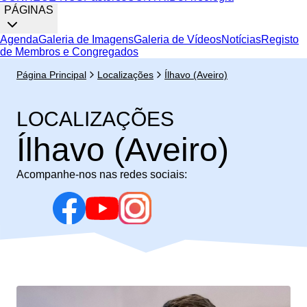
PÁGINAS
Agenda
Galeria de Imagens
Galeria de Vídeos
Notícias
Registo
de Membros e Congregados
Página Principal
Localizações
Ílhavo (Aveiro)
LOCALIZAÇÕES
Ílhavo (Aveiro)
Acompanhe-nos nas redes sociais: