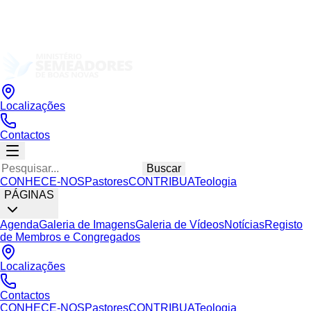
Localizações
Contactos
Buscar
CONHECE-NOS
Pastores
CONTRIBUA
Teologia
PÁGINAS
Agenda
Galeria de Imagens
Galeria de Vídeos
Notícias
Registo
de Membros e Congregados
Localizações
Contactos
CONHECE-NOS
Pastores
CONTRIBUA
Teologia