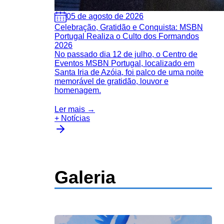
05 de agosto de 2026
Celebração, Gratidão e Conquista: MSBN
Portugal Realiza o Culto dos Formandos
2026
No passado dia 12 de julho, o Centro de
Eventos MSBN Portugal, localizado em
Santa Iria de Azóia, foi palco de uma noite
memorável de gratidão, louvor e
homenagem.
Ler mais →
+ Notícias
Galeria