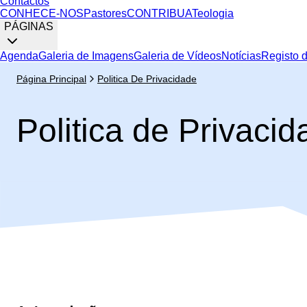
Contactos
CONHECE-NOS
Pastores
CONTRIBUA
Teologia
PÁGINAS
Agenda
Galeria de Imagens
Galeria de Vídeos
Notícias
Registo 
Página Principal
Politica De Privacidade
Politica de Privaci