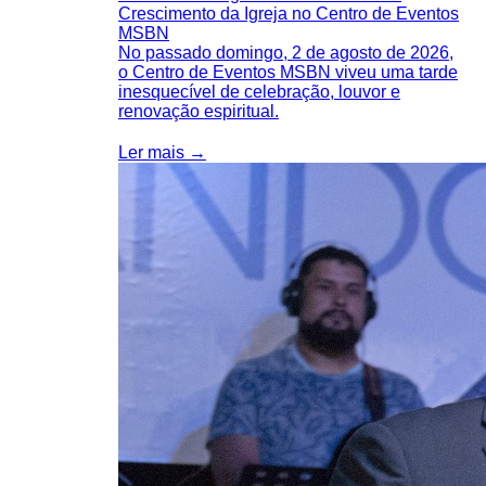
Crescimento da Igreja no Centro de Eventos
MSBN
No passado domingo, 2 de agosto de 2026,
o Centro de Eventos MSBN viveu uma tarde
inesquecível de celebração, louvor e
renovação espiritual.
Ler mais →