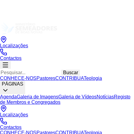
Localizações
Contactos
Buscar
CONHECE-NOS
Pastores
CONTRIBUA
Teologia
PÁGINAS
Agenda
Galeria de Imagens
Galeria de Vídeos
Notícias
Registo
de Membros e Congregados
Localizações
Contactos
CONHECE-NOS
Pastores
CONTRIBUA
Teologia