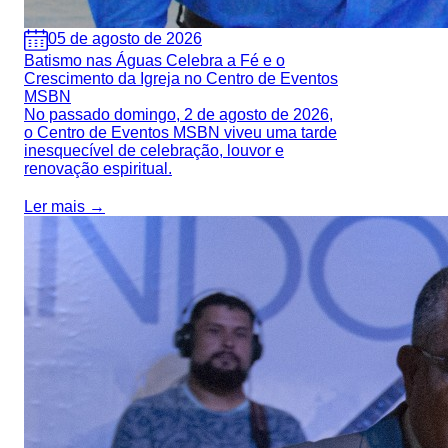
05 de agosto de 2026
Batismo nas Águas Celebra a Fé e o
Crescimento da Igreja no Centro de Eventos
MSBN
No passado domingo, 2 de agosto de 2026,
o Centro de Eventos MSBN viveu uma tarde
inesquecível de celebração, louvor e
renovação espiritual.
Ler mais →