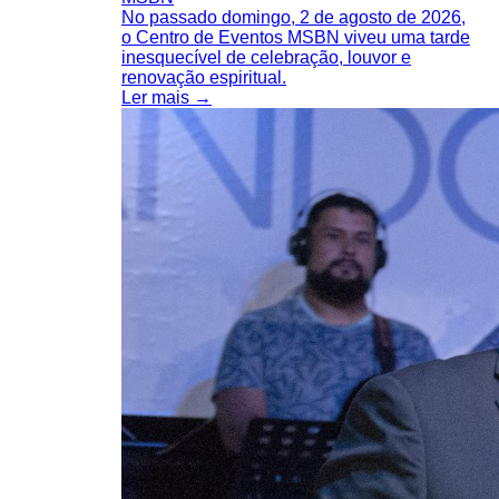
No passado domingo, 2 de agosto de 2026,
o Centro de Eventos MSBN viveu uma tarde
inesquecível de celebração, louvor e
renovação espiritual.
Ler mais →