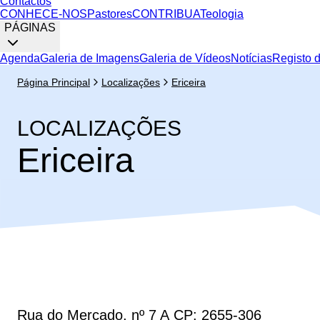
Contactos
CONHECE-NOS
Pastores
CONTRIBUA
Teologia
PÁGINAS
Agenda
Galeria de Imagens
Galeria de Vídeos
Notícias
Registo 
Página Principal
Localizações
Ericeira
LOCALIZAÇÕES
Ericeira
Rua do Mercado, nº 7 A CP: 2655-306