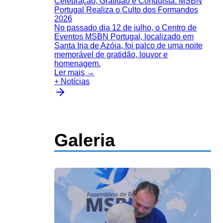
Celebração, Gratidão e Conquista: MSBN
Portugal Realiza o Culto dos Formandos
2026
No passado dia 12 de julho, o Centro de
Eventos MSBN Portugal, localizado em
Santa Iria de Azóia, foi palco de uma noite
memorável de gratidão, louvor e
homenagem.
Ler mais →
+ Notícias
Galeria