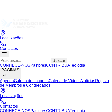
Localizações
Contactos
Buscar
CONHECE-NOS
Pastores
CONTRIBUA
Teologia
PÁGINAS
Agenda
Galeria de Imagens
Galeria de Vídeos
Notícias
Registo
de Membros e Congregados
Localizações
Contactos
CONHECE-NOS
Pastores
CONTRIBUA
Teologia