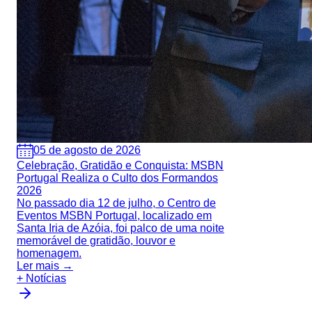
05 de agosto de 2026
Celebração, Gratidão e Conquista: MSBN
Portugal Realiza o Culto dos Formandos
2026
No passado dia 12 de julho, o Centro de
Eventos MSBN Portugal, localizado em
Santa Iria de Azóia, foi palco de uma noite
memorável de gratidão, louvor e
homenagem.
Ler mais →
+ Notícias