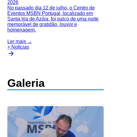
2026
No passado dia 12 de julho, o Centro de
Eventos MSBN Portugal, localizado em
Santa Iria de Azóia, foi palco de uma noite
memorável de gratidão, louvor e
homenagem.
Ler mais →
+ Notícias
Galeria