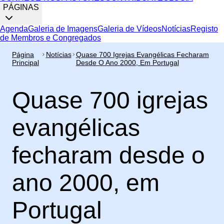
PÁGINAS
Agenda
Galeria de Imagens
Galeria de Vídeos
Notícias
Registo
de Membros e Congregados
Página
Notícias
Quase 700 Igrejas Evangélicas Fecharam
Principal
Desde O Ano 2000, Em Portugal
Quase 700 igrejas
evangélicas
fecharam desde o
ano 2000, em
Portugal