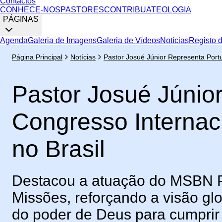
Contactos
CONHECE-NOS
PASTORES
CONTRIBUA
TEOLOGIA
PÁGINAS
Agenda
Galeria de Imagens
Galeria de Vídeos
Notícias
Registo 
Página Principal
Notícias
Pastor Josué Júnior Representa Port
Pastor Josué Júnio
Congresso Interna
no Brasil
Destacou a atuação do MSBN Po
Missões, reforçando a visão gl
do poder de Deus para cumpri