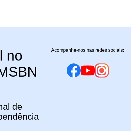
Acompanhe-nos nas redes sociais:
l no
o MSBN
nal de
ependência