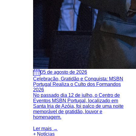
05 de agosto de 2026
Celebração, Gratidão e Conquista: MSBN
Portugal Realiza o Culto dos Formandos
2026
No passado dia 12 de julho, o Centro de
Eventos MSBN Portugal, localizado em
Santa Iria de Azóia, foi palco de uma noite
memorável de gratidão, louvor e
homenagem.
Ler mais →
+ Notícias