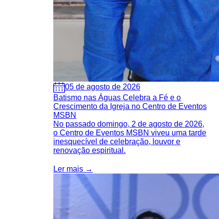
05 de agosto de 2026
Batismo nas Águas Celebra a Fé e o
Crescimento da Igreja no Centro de Eventos
MSBN
No passado domingo, 2 de agosto de 2026,
o Centro de Eventos MSBN viveu uma tarde
inesquecível de celebração, louvor e
renovação espiritual.
Ler mais →