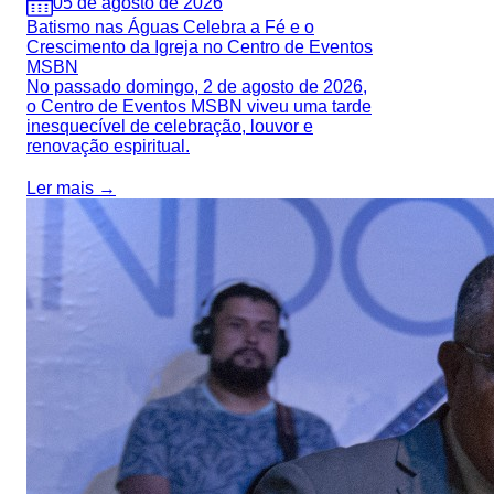
05 de agosto de 2026
Batismo nas Águas Celebra a Fé e o
Crescimento da Igreja no Centro de Eventos
MSBN
No passado domingo, 2 de agosto de 2026,
o Centro de Eventos MSBN viveu uma tarde
inesquecível de celebração, louvor e
renovação espiritual.
Ler mais →