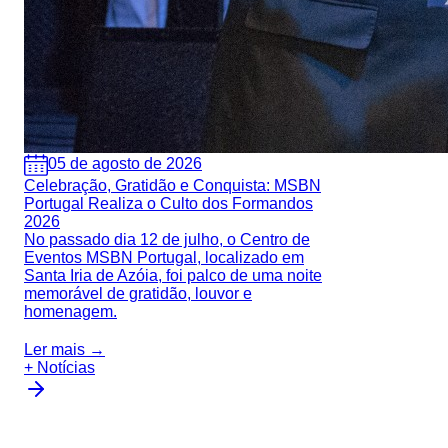
05 de agosto de 2026
Celebração, Gratidão e Conquista: MSBN
Portugal Realiza o Culto dos Formandos
2026
No passado dia 12 de julho, o Centro de
Eventos MSBN Portugal, localizado em
Santa Iria de Azóia, foi palco de uma noite
memorável de gratidão, louvor e
homenagem.
Ler mais →
+ Notícias