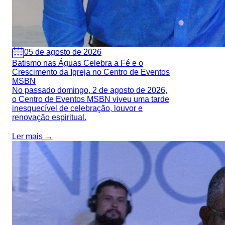
05 de agosto de 2026
Batismo nas Águas Celebra a Fé e o
Crescimento da Igreja no Centro de Eventos
MSBN
No passado domingo, 2 de agosto de 2026,
o Centro de Eventos MSBN viveu uma tarde
inesquecível de celebração, louvor e
renovação espiritual.
Ler mais →