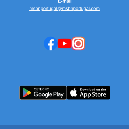
E-mail
msbnportugal@msbnportugal.com