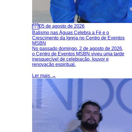
05 de agosto de 2026
Batismo nas Águas Celebra a Fé e o
Crescimento da Igreja no Centro de Eventos
MSBN
No passado domingo, 2 de agosto de 2026,
o Centro de Eventos MSBN viveu uma tarde
inesquecível de celebração, louvor e
renovação espiritual.
Ler mais →