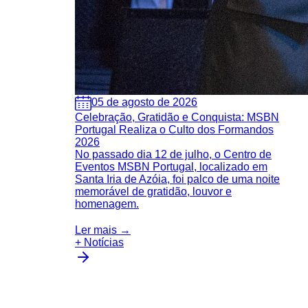
05 de agosto de 2026
Celebração, Gratidão e Conquista: MSBN
Portugal Realiza o Culto dos Formandos
2026
No passado dia 12 de julho, o Centro de
Eventos MSBN Portugal, localizado em
Santa Iria de Azóia, foi palco de uma noite
memorável de gratidão, louvor e
homenagem.
Ler mais →
+ Notícias