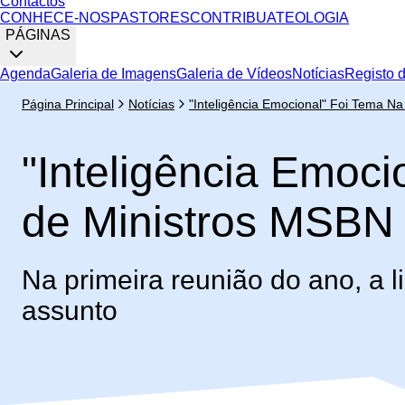
Contactos
CONHECE-NOS
PASTORES
CONTRIBUA
TEOLOGIA
PÁGINAS
Agenda
Galeria de Imagens
Galeria de Vídeos
Notícias
Registo 
Página Principal
Notícias
"inteligência Emocional" Foi Tema N
"Inteligência Emoci
de Ministros MSBN
Na primeira reunião do ano, a 
assunto