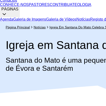
Contactos
CONHECE-NOS
PASTORES
CONTRIBUA
TEOLOGIA
PÁGINAS
Agenda
Galeria de Imagens
Galeria de Vídeos
Notícias
Registo 
Página Principal
Notícias
Igreja Em Santana Do Mato Celebra 
Igreja em Santana 
Santana do Mato é uma pequena 
de Évora e Santarém