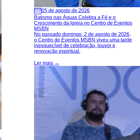
05 de agosto de 2026
Batismo nas Águas Celebra a Fé e o
Crescimento da Igreja no Centro de Eventos
MSBN
No passado domingo, 2 de agosto de 2026,
o Centro de Eventos MSBN viveu uma tarde
inesquecível de celebração, louvor e
renovação espiritual.
Ler mais →