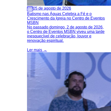
05 de agosto de 2026
Batismo nas Águas Celebra a Fé e o
Crescimento da Igreja no Centro de Eventos
MSBN
No passado domingo, 2 de agosto de 2026,
o Centro de Eventos MSBN viveu uma tarde
inesquecível de celebração, louvor e
renovação espiritual.
Ler mais →