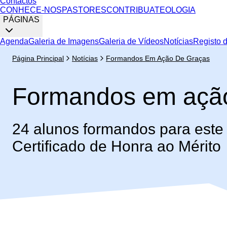
Contactos
CONHECE-NOS
PASTORES
CONTRIBUA
TEOLOGIA
PÁGINAS
Agenda
Galeria de Imagens
Galeria de Vídeos
Notícias
Registo 
Página Principal
Notícias
Formandos Em Ação De Graças
Formandos em ação
24 alunos formandos para este
Certificado de Honra ao Mérito