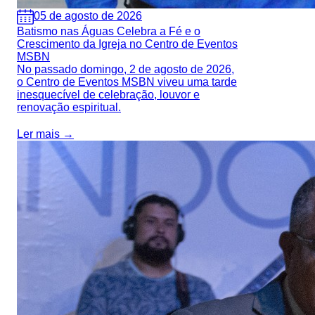
05 de agosto de 2026
Batismo nas Águas Celebra a Fé e o
Crescimento da Igreja no Centro de Eventos
MSBN
No passado domingo, 2 de agosto de 2026,
o Centro de Eventos MSBN viveu uma tarde
inesquecível de celebração, louvor e
renovação espiritual.
Ler mais →