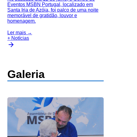
Eventos MSBN Portugal, localizado em
Santa Iria de Azóia, foi palco de uma noite
memorável de gratidão, louvor e
homenagem.
Ler mais →
+ Notícias
Galeria