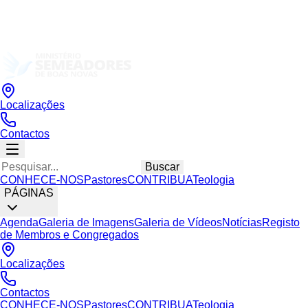
Localizações
Contactos
Buscar
CONHECE-NOS
Pastores
CONTRIBUA
Teologia
PÁGINAS
Agenda
Galeria de Imagens
Galeria de Vídeos
Notícias
Registo
de Membros e Congregados
Localizações
Contactos
CONHECE-NOS
Pastores
CONTRIBUA
Teologia