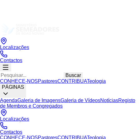
Localizações
Contactos
Buscar
CONHECE-NOS
Pastores
CONTRIBUA
Teologia
PÁGINAS
Agenda
Galeria de Imagens
Galeria de Vídeos
Notícias
Registo
de Membros e Congregados
Localizações
Contactos
CONHECE-NOS
Pastores
CONTRIBUA
Teologia