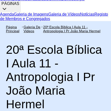
PÁGINAS
Agenda
Galeria de Imagens
Galeria de Vídeos
Notícias
Registo
de Membros e Congregados
Página
Galeria De
20ª Escola Bíblica I Aula 11 -
Principal
Videos
Antropologia I Pr João Maria Hermel
20ª Escola Bíblica
I Aula 11 -
Antropologia I Pr
João Maria
Hermel