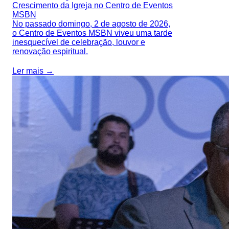
Crescimento da Igreja no Centro de Eventos
MSBN
No passado domingo, 2 de agosto de 2026,
o Centro de Eventos MSBN viveu uma tarde
inesquecível de celebração, louvor e
renovação espiritual.
Ler mais →