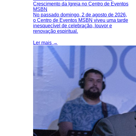
Crescimento da Igreja no Centro de Eventos
MSBN
No passado domingo, 2 de agosto de 2026,
o Centro de Eventos MSBN viveu uma tarde
inesquecível de celebração, louvor e
renovação espiritual.
Ler mais →