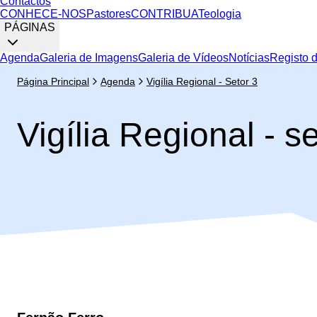
Contactos
CONHECE-NOS
Pastores
CONTRIBUA
Teologia
PÁGINAS
Agenda
Galeria de Imagens
Galeria de Vídeos
Notícias
Registo 
Página Principal
Agenda
Vigília Regional - Setor 3
Vigília Regional - s