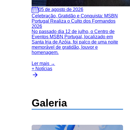
05 de agosto de 2026
Celebração, Gratidão e Conquista: MSBN
Portugal Realiza o Culto dos Formandos
2026
No passado dia 12 de julho, o Centro de
Eventos MSBN Portugal, localizado em
Santa Iria de Azóia, foi palco de uma noite
memorável de gratidão, louvor e
homenagem.
Ler mais →
+ Notícias
Galeria