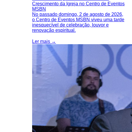
Crescimento da Igreja no Centro de Eventos
MSBN
No passado domingo, 2 de agosto de 2026,
o Centro de Eventos MSBN viveu uma tarde
inesquecível de celebração, louvor e
renovação espiritual.
Ler mais →