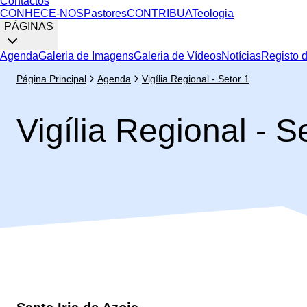
Contactos
CONHECE-NOS
Pastores
CONTRIBUA
Teologia
PÁGINAS
Agenda
Galeria de Imagens
Galeria de Vídeos
Notícias
Registo 
Página Principal
Agenda
Vigília Regional - Setor 1
Vigília Regional - S