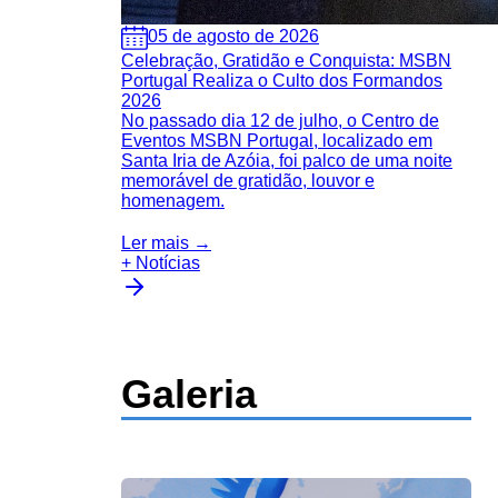
05 de agosto de 2026
Celebração, Gratidão e Conquista: MSBN
Portugal Realiza o Culto dos Formandos
2026
No passado dia 12 de julho, o Centro de
Eventos MSBN Portugal, localizado em
Santa Iria de Azóia, foi palco de uma noite
memorável de gratidão, louvor e
homenagem.
Ler mais →
+ Notícias
Galeria