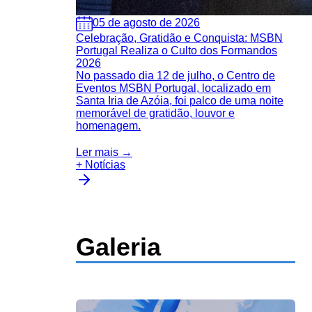
05 de agosto de 2026
Celebração, Gratidão e Conquista: MSBN
Portugal Realiza o Culto dos Formandos
2026
No passado dia 12 de julho, o Centro de
Eventos MSBN Portugal, localizado em
Santa Iria de Azóia, foi palco de uma noite
memorável de gratidão, louvor e
homenagem.
Ler mais →
+ Notícias
Galeria