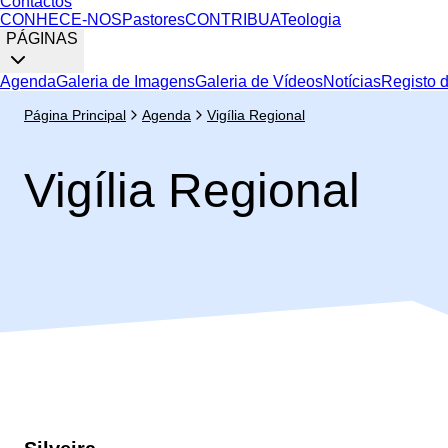
Contactos
CONHECE-NOS
Pastores
CONTRIBUA
Teologia
PÁGINAS
Agenda
Galeria de Imagens
Galeria de Vídeos
Notícias
Registo 
Página Principal
Agenda
Vigília Regional
Vigília Regional