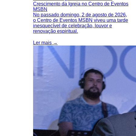
Crescimento da Igreja no Centro de Eventos
MSBN
No passado domingo, 2 de agosto de 2026,
o Centro de Eventos MSBN viveu uma tarde
inesquecível de celebração, louvor e
renovação espiritual.
Ler mais →