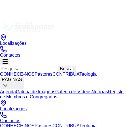
Localizações
Contactos
Buscar
CONHECE-NOS
Pastores
CONTRIBUA
Teologia
PÁGINAS
Agenda
Galeria de Imagens
Galeria de Vídeos
Notícias
Registo
de Membros e Congregados
Localizações
Contactos
CONHECE-NOS
Pastores
CONTRIBUA
Teologia