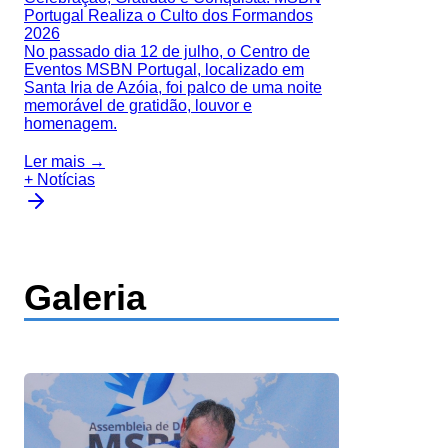
Portugal Realiza o Culto dos Formandos
2026
No passado dia 12 de julho, o Centro de
Eventos MSBN Portugal, localizado em
Santa Iria de Azóia, foi palco de uma noite
memorável de gratidão, louvor e
homenagem.
Ler mais →
+ Notícias
Galeria