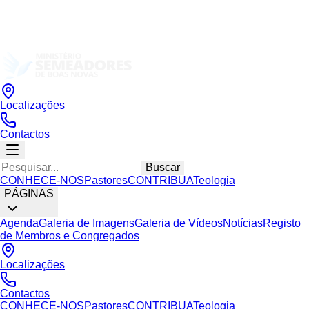
Localizações
Contactos
Buscar
CONHECE-NOS
Pastores
CONTRIBUA
Teologia
PÁGINAS
Agenda
Galeria de Imagens
Galeria de Vídeos
Notícias
Registo
de Membros e Congregados
Localizações
Contactos
CONHECE-NOS
Pastores
CONTRIBUA
Teologia