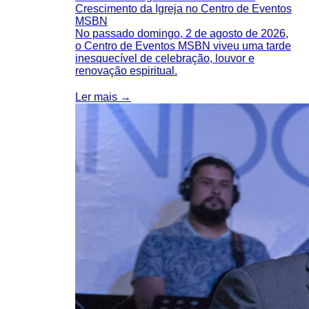
Crescimento da Igreja no Centro de Eventos
MSBN
No passado domingo, 2 de agosto de 2026,
o Centro de Eventos MSBN viveu uma tarde
inesquecível de celebração, louvor e
renovação espiritual.
Ler mais →