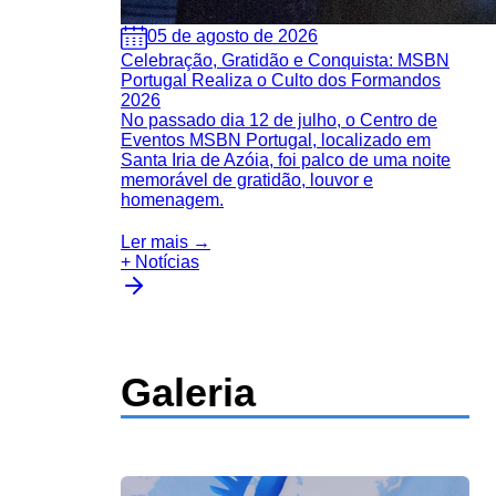
05 de agosto de 2026
Celebração, Gratidão e Conquista: MSBN
Portugal Realiza o Culto dos Formandos
2026
No passado dia 12 de julho, o Centro de
Eventos MSBN Portugal, localizado em
Santa Iria de Azóia, foi palco de uma noite
memorável de gratidão, louvor e
homenagem.
Ler mais →
+ Notícias
Galeria