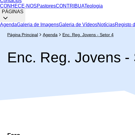
Contactos
CONHECE-NOS
Pastores
CONTRIBUA
Teologia
PÁGINAS
Agenda
Galeria de Imagens
Galeria de Vídeos
Notícias
Registo 
Página Principal
Agenda
Enc. Reg. Jovens - Setor 4
Enc. Reg. Jovens - 