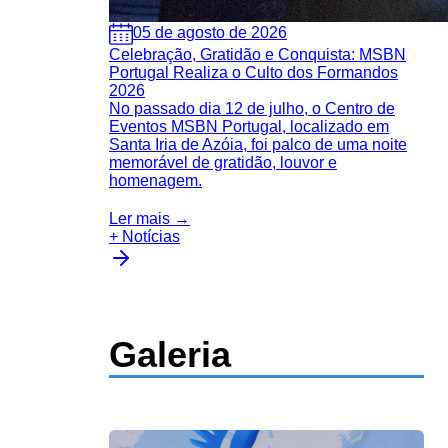
05 de agosto de 2026
Celebração, Gratidão e Conquista: MSBN
Portugal Realiza o Culto dos Formandos
2026
No passado dia 12 de julho, o Centro de
Eventos MSBN Portugal, localizado em
Santa Iria de Azóia, foi palco de uma noite
memorável de gratidão, louvor e
homenagem.
Ler mais →
+ Notícias
Galeria