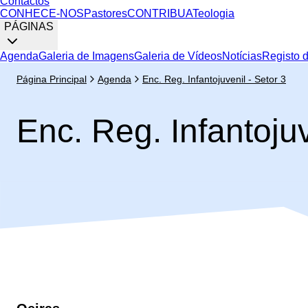
Contactos
CONHECE-NOS
Pastores
CONTRIBUA
Teologia
PÁGINAS
Agenda
Galeria de Imagens
Galeria de Vídeos
Notícias
Registo 
Página Principal
Agenda
Enc. Reg. Infantojuvenil - Setor 3
Enc. Reg. Infantojuv