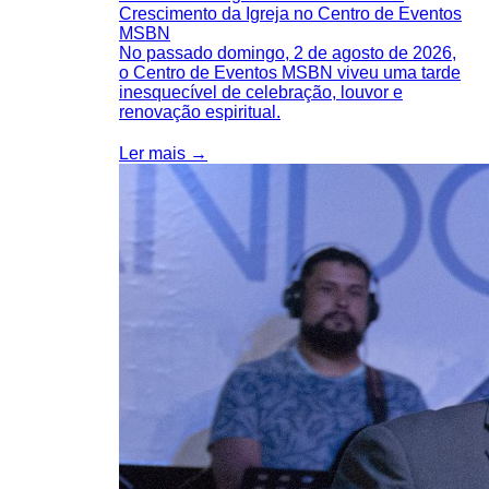
Crescimento da Igreja no Centro de Eventos
MSBN
No passado domingo, 2 de agosto de 2026,
o Centro de Eventos MSBN viveu uma tarde
inesquecível de celebração, louvor e
renovação espiritual.
Ler mais →