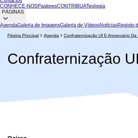
Contactos
CONHECE-NOS
Pastores
CONTRIBUA
Teologia
PÁGINAS
Agenda
Galeria de Imagens
Galeria de Vídeos
Notícias
Registo 
Página Principal
Agenda
Confraternização Uf E Aniversário Da 
Confraternização UF