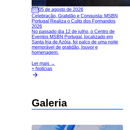
05 de agosto de 2026
Celebração, Gratidão e Conquista: MSBN
Portugal Realiza o Culto dos Formandos
2026
No passado dia 12 de julho, o Centro de
Eventos MSBN Portugal, localizado em
Santa Iria de Azóia, foi palco de uma noite
memorável de gratidão, louvor e
homenagem.
Ler mais →
+ Notícias
Galeria