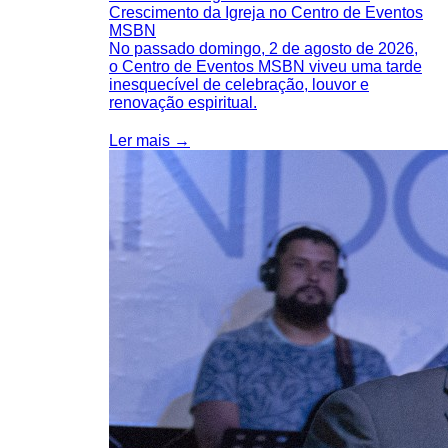
Crescimento da Igreja no Centro de Eventos
MSBN
No passado domingo, 2 de agosto de 2026,
o Centro de Eventos MSBN viveu uma tarde
inesquecível de celebração, louvor e
renovação espiritual.
Ler mais →