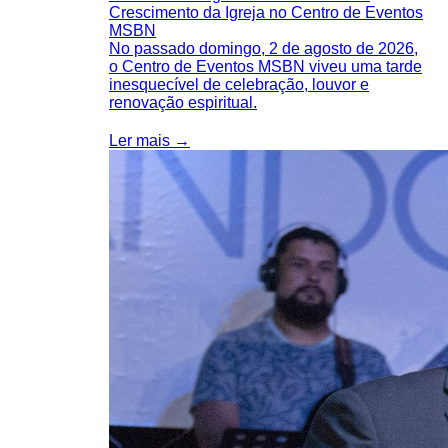
Crescimento da Igreja no Centro de Eventos
MSBN
No passado domingo, 2 de agosto de 2026,
o Centro de Eventos MSBN viveu uma tarde
inesquecível de celebração, louvor e
renovação espiritual.
Ler mais →