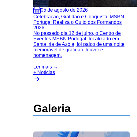
05 de agosto de 2026
Celebração, Gratidão e Conquista: MSBN
Portugal Realiza o Culto dos Formandos
2026
No passado dia 12 de julho, o Centro de
Eventos MSBN Portugal, localizado em
Santa Iria de Azóia, foi palco de uma noite
memorável de gratidão, louvor e
homenagem.
Ler mais →
+ Notícias
Galeria