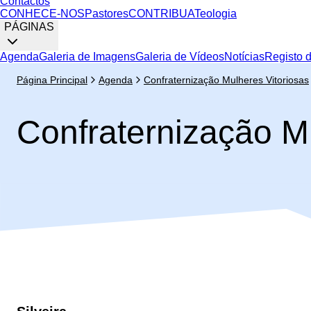
Contactos
CONHECE-NOS
Pastores
CONTRIBUA
Teologia
PÁGINAS
Agenda
Galeria de Imagens
Galeria de Vídeos
Notícias
Registo 
Página Principal
Agenda
Confraternização Mulheres Vitoriosas
Confraternização M