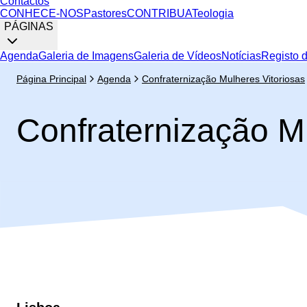
Contactos
CONHECE-NOS
Pastores
CONTRIBUA
Teologia
PÁGINAS
Agenda
Galeria de Imagens
Galeria de Vídeos
Notícias
Registo 
Página Principal
Agenda
Confraternização Mulheres Vitoriosas
Confraternização M