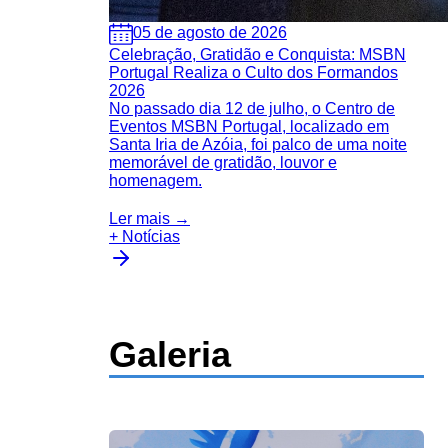
05 de agosto de 2026
Celebração, Gratidão e Conquista: MSBN
Portugal Realiza o Culto dos Formandos
2026
No passado dia 12 de julho, o Centro de
Eventos MSBN Portugal, localizado em
Santa Iria de Azóia, foi palco de uma noite
memorável de gratidão, louvor e
homenagem.
Ler mais →
+ Notícias
Galeria