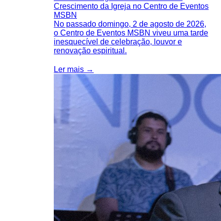
Crescimento da Igreja no Centro de Eventos
MSBN
No passado domingo, 2 de agosto de 2026,
o Centro de Eventos MSBN viveu uma tarde
inesquecível de celebração, louvor e
renovação espiritual.
Ler mais →