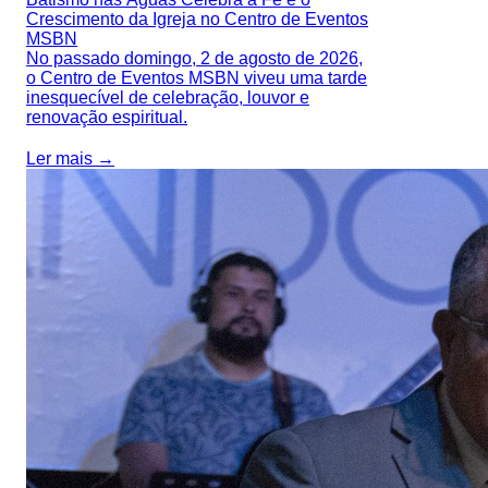
Crescimento da Igreja no Centro de Eventos
MSBN
No passado domingo, 2 de agosto de 2026,
o Centro de Eventos MSBN viveu uma tarde
inesquecível de celebração, louvor e
renovação espiritual.
Ler mais →