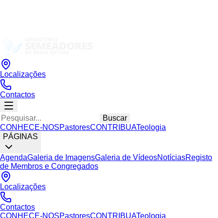
Localizações
Contactos
Buscar
CONHECE-NOS
Pastores
CONTRIBUA
Teologia
PÁGINAS
Agenda
Galeria de Imagens
Galeria de Vídeos
Notícias
Registo
de Membros e Congregados
Localizações
Contactos
CONHECE-NOS
Pastores
CONTRIBUA
Teologia