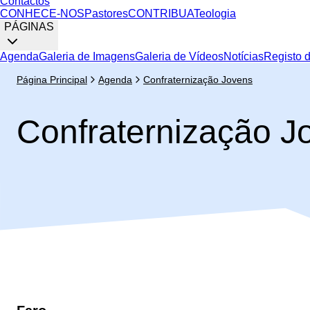
Contactos
CONHECE-NOS
Pastores
CONTRIBUA
Teologia
PÁGINAS
Agenda
Galeria de Imagens
Galeria de Vídeos
Notícias
Registo 
Página Principal
Agenda
Confraternização Jovens
Confraternização J