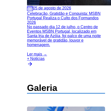
05 de agosto de 2026
Celebração, Gratidão e Conquista: MSBN
Portugal Realiza o Culto dos Formandos
2026
No passado dia 12 de julho, o Centro de
Eventos MSBN Portugal, localizado em
Santa Iria de Azóia, foi palco de uma noite
memorável de gratidão, louvor e
homenagem.
Ler mais →
+ Notícias
Galeria