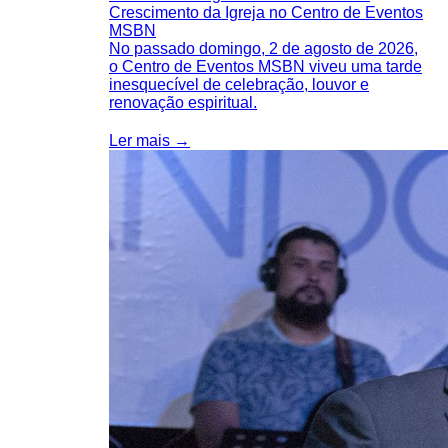
Crescimento da Igreja no Centro de Eventos
MSBN
No passado domingo, 2 de agosto de 2026,
o Centro de Eventos MSBN viveu uma tarde
inesquecível de celebração, louvor e
renovação espiritual.
Ler mais →