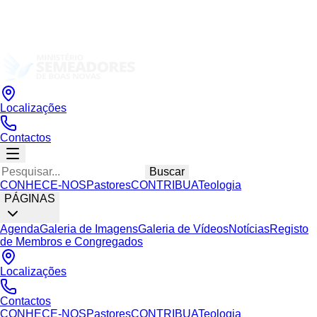
Localizações
Contactos
Buscar
CONHECE-NOS
Pastores
CONTRIBUA
Teologia
PÁGINAS
Agenda
Galeria de Imagens
Galeria de Vídeos
Notícias
Registo
de Membros e Congregados
Localizações
Contactos
CONHECE-NOS
Pastores
CONTRIBUA
Teologia