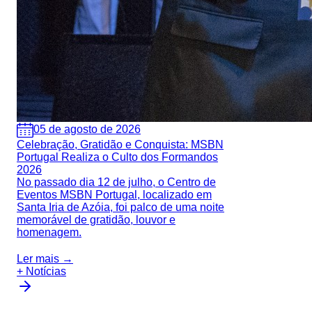
05 de agosto de 2026
Celebração, Gratidão e Conquista: MSBN
Portugal Realiza o Culto dos Formandos
2026
No passado dia 12 de julho, o Centro de
Eventos MSBN Portugal, localizado em
Santa Iria de Azóia, foi palco de uma noite
memorável de gratidão, louvor e
homenagem.
Ler mais →
+ Notícias