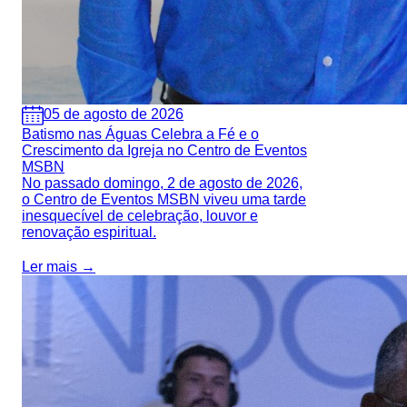
05 de agosto de 2026
Batismo nas Águas Celebra a Fé e o
Crescimento da Igreja no Centro de Eventos
MSBN
No passado domingo, 2 de agosto de 2026,
o Centro de Eventos MSBN viveu uma tarde
inesquecível de celebração, louvor e
renovação espiritual.
Ler mais →