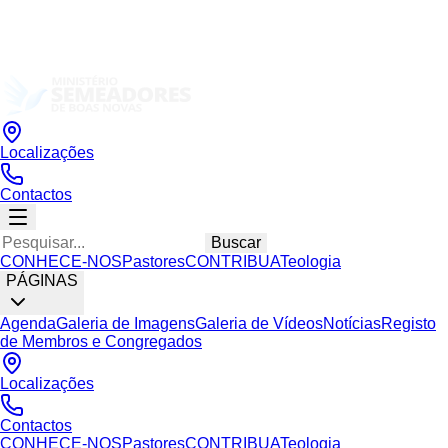
Localizações
Contactos
Buscar
CONHECE-NOS
Pastores
CONTRIBUA
Teologia
PÁGINAS
Agenda
Galeria de Imagens
Galeria de Vídeos
Notícias
Registo
de Membros e Congregados
Localizações
Contactos
CONHECE-NOS
Pastores
CONTRIBUA
Teologia