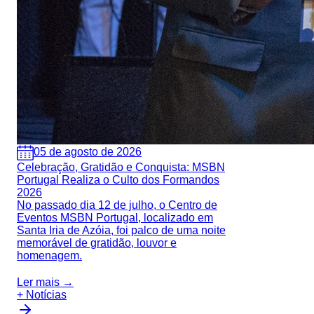
05 de agosto de 2026
Celebração, Gratidão e Conquista: MSBN
Portugal Realiza o Culto dos Formandos
2026
No passado dia 12 de julho, o Centro de
Eventos MSBN Portugal, localizado em
Santa Iria de Azóia, foi palco de uma noite
memorável de gratidão, louvor e
homenagem.
Ler mais →
+ Notícias