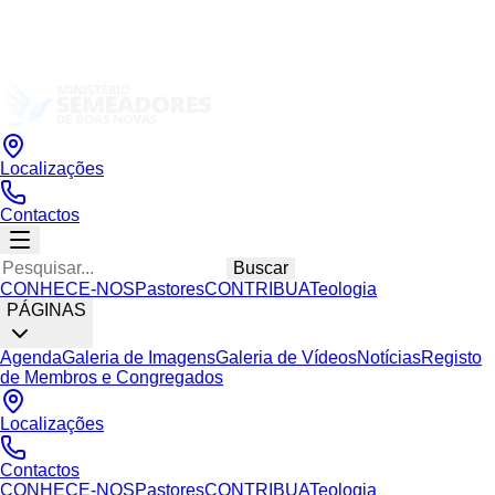
Localizações
Contactos
Buscar
CONHECE-NOS
Pastores
CONTRIBUA
Teologia
PÁGINAS
Agenda
Galeria de Imagens
Galeria de Vídeos
Notícias
Registo
de Membros e Congregados
Localizações
Contactos
CONHECE-NOS
Pastores
CONTRIBUA
Teologia