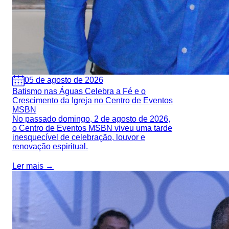
05 de agosto de 2026
Batismo nas Águas Celebra a Fé e o
Crescimento da Igreja no Centro de Eventos
MSBN
No passado domingo, 2 de agosto de 2026,
o Centro de Eventos MSBN viveu uma tarde
inesquecível de celebração, louvor e
renovação espiritual.
Ler mais →