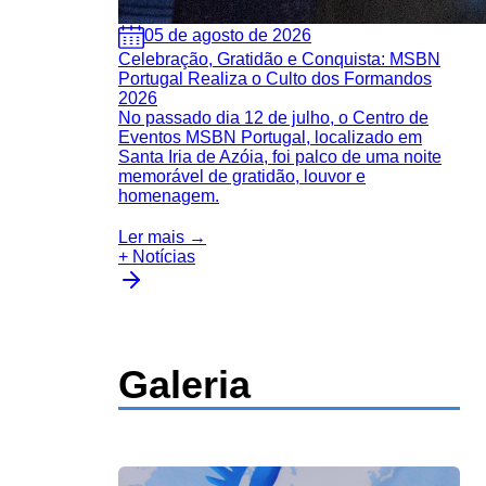
05 de agosto de 2026
Celebração, Gratidão e Conquista: MSBN
Portugal Realiza o Culto dos Formandos
2026
No passado dia 12 de julho, o Centro de
Eventos MSBN Portugal, localizado em
Santa Iria de Azóia, foi palco de uma noite
memorável de gratidão, louvor e
homenagem.
Ler mais →
+ Notícias
Galeria