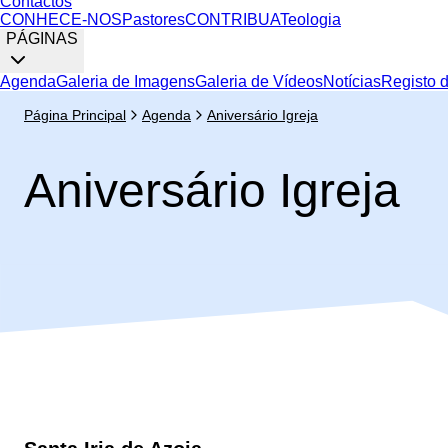
Contactos
CONHECE-NOS
Pastores
CONTRIBUA
Teologia
PÁGINAS
Agenda
Galeria de Imagens
Galeria de Vídeos
Notícias
Registo 
Página Principal
Agenda
Aniversário Igreja
Aniversário Igreja