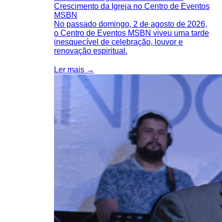
Crescimento da Igreja no Centro de Eventos
MSBN
No passado domingo, 2 de agosto de 2026,
o Centro de Eventos MSBN viveu uma tarde
inesquecível de celebração, louvor e
renovação espiritual.
Ler mais →