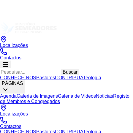
Localizações
Contactos
Buscar
CONHECE-NOS
Pastores
CONTRIBUA
Teologia
PÁGINAS
Agenda
Galeria de Imagens
Galeria de Vídeos
Notícias
Registo
de Membros e Congregados
Localizações
Contactos
CONHECE-NOS
Pastores
CONTRIBUA
Teologia