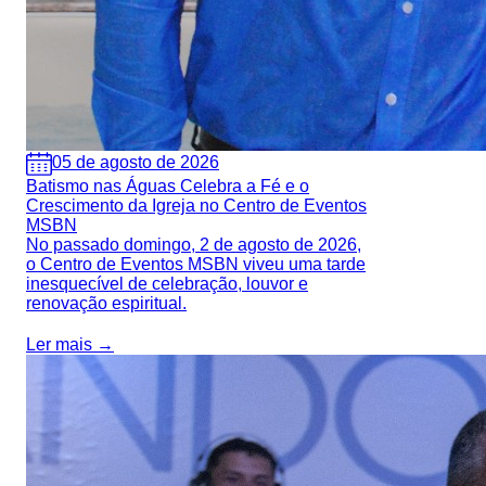
05 de agosto de 2026
Batismo nas Águas Celebra a Fé e o
Crescimento da Igreja no Centro de Eventos
MSBN
No passado domingo, 2 de agosto de 2026,
o Centro de Eventos MSBN viveu uma tarde
inesquecível de celebração, louvor e
renovação espiritual.
Ler mais →