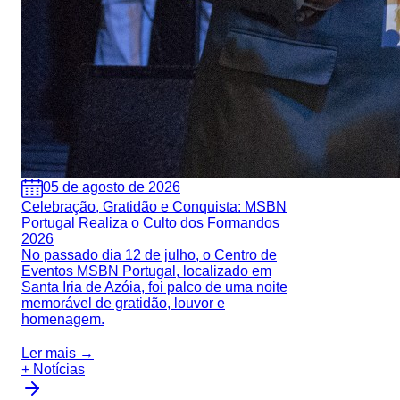
05 de agosto de 2026
Celebração, Gratidão e Conquista: MSBN
Portugal Realiza o Culto dos Formandos
2026
No passado dia 12 de julho, o Centro de
Eventos MSBN Portugal, localizado em
Santa Iria de Azóia, foi palco de uma noite
memorável de gratidão, louvor e
homenagem.
Ler mais →
+ Notícias