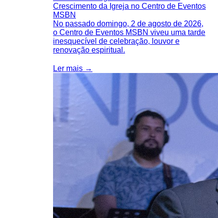
Crescimento da Igreja no Centro de Eventos
MSBN
No passado domingo, 2 de agosto de 2026,
o Centro de Eventos MSBN viveu uma tarde
inesquecível de celebração, louvor e
renovação espiritual.
Ler mais →