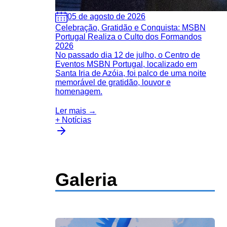
05 de agosto de 2026
Celebração, Gratidão e Conquista: MSBN
Portugal Realiza o Culto dos Formandos
2026
No passado dia 12 de julho, o Centro de
Eventos MSBN Portugal, localizado em
Santa Iria de Azóia, foi palco de uma noite
memorável de gratidão, louvor e
homenagem.
Ler mais →
+ Notícias
Galeria