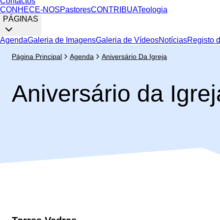
Contactos
CONHECE-NOS
Pastores
CONTRIBUA
Teologia
PÁGINAS
Agenda
Galeria de Imagens
Galeria de Vídeos
Notícias
Registo 
Página Principal
Agenda
Aniversário Da Igreja
Aniversário da Igrej