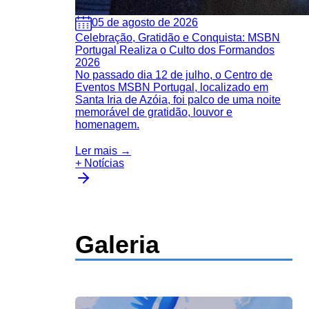
05 de agosto de 2026
Celebração, Gratidão e Conquista: MSBN
Portugal Realiza o Culto dos Formandos
2026
No passado dia 12 de julho, o Centro de
Eventos MSBN Portugal, localizado em
Santa Iria de Azóia, foi palco de uma noite
memorável de gratidão, louvor e
homenagem.
Ler mais →
+ Notícias
Galeria