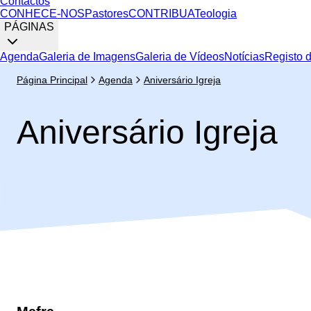
Contactos
CONHECE-NOS
Pastores
CONTRIBUA
Teologia
PÁGINAS
Agenda
Galeria de Imagens
Galeria de Vídeos
Notícias
Registo 
Página Principal
Agenda
Aniversário Igreja
Aniversário Igreja