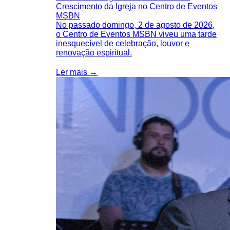
Crescimento da Igreja no Centro de Eventos
MSBN
No passado domingo, 2 de agosto de 2026,
o Centro de Eventos MSBN viveu uma tarde
inesquecível de celebração, louvor e
renovação espiritual.
Ler mais →