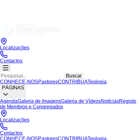
Localizações
Contactos
Buscar
CONHECE-NOS
Pastores
CONTRIBUA
Teologia
PÁGINAS
Agenda
Galeria de Imagens
Galeria de Vídeos
Notícias
Registo
de Membros e Congregados
Localizações
Contactos
CONHECE-NOS
Pastores
CONTRIBUA
Teologia