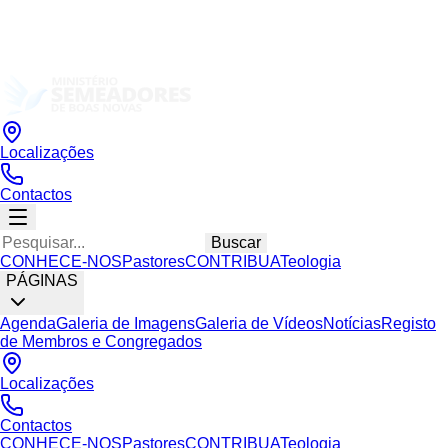
Localizações
Contactos
Buscar
CONHECE-NOS
Pastores
CONTRIBUA
Teologia
PÁGINAS
Agenda
Galeria de Imagens
Galeria de Vídeos
Notícias
Registo
de Membros e Congregados
Localizações
Contactos
CONHECE-NOS
Pastores
CONTRIBUA
Teologia