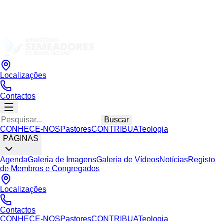
Localizações
Contactos
Buscar
CONHECE-NOS
Pastores
CONTRIBUA
Teologia
PÁGINAS
Agenda
Galeria de Imagens
Galeria de Vídeos
Notícias
Registo
de Membros e Congregados
Localizações
Contactos
CONHECE-NOS
Pastores
CONTRIBUA
Teologia