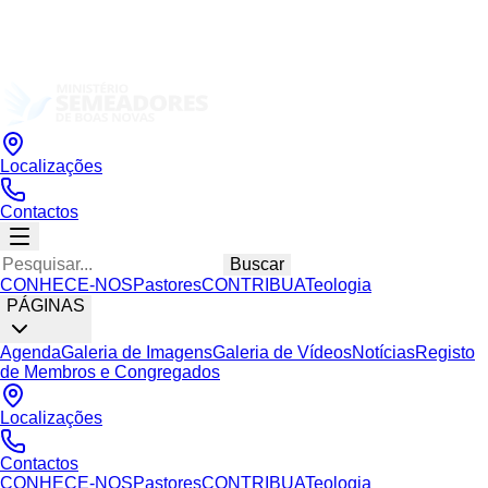
Localizações
Contactos
Buscar
CONHECE-NOS
Pastores
CONTRIBUA
Teologia
PÁGINAS
Agenda
Galeria de Imagens
Galeria de Vídeos
Notícias
Registo
de Membros e Congregados
Localizações
Contactos
CONHECE-NOS
Pastores
CONTRIBUA
Teologia