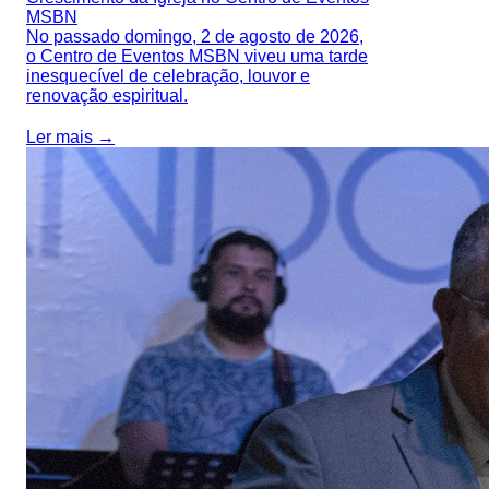
MSBN
No passado domingo, 2 de agosto de 2026,
o Centro de Eventos MSBN viveu uma tarde
inesquecível de celebração, louvor e
renovação espiritual.
Ler mais →