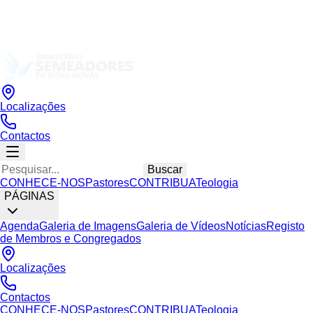
Localizações
Contactos
Buscar
CONHECE-NOS
Pastores
CONTRIBUA
Teologia
PÁGINAS
Agenda
Galeria de Imagens
Galeria de Vídeos
Notícias
Registo
de Membros e Congregados
Localizações
Contactos
CONHECE-NOS
Pastores
CONTRIBUA
Teologia